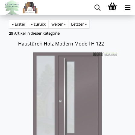
« Erster
« zurück
weiter »
Letzter »
29
Artikel in dieser Kategorie
Haus­tü­ren Holz Mo­dern Mo­dell H 122