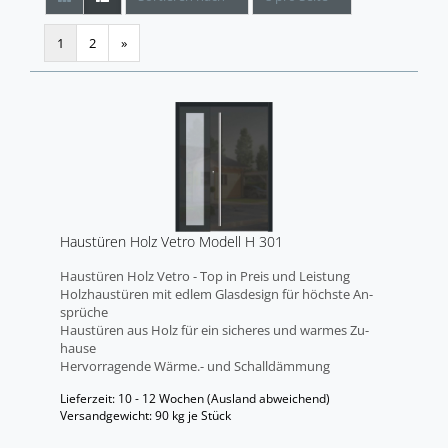
1
2
»
Haus­tü­ren Holz Vetro Mo­dell H 301
Haus­tü­ren Holz Vetro - Top in Preis und Leis­tung
Holz­haus­tü­ren mit edlem Glas­de­sign für höchs­te An­
sprü­che
Haus­tü­ren aus Holz für ein si­che­res und war­mes Zu­
hau­se
Her­vor­ra­gen­de Wärme.- und Schall­däm­mung
Lieferzeit: 10 - 12 Wochen
(Ausland abweichend)
Versandgewicht:
90
kg je Stück