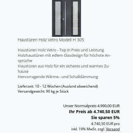
Haus­tü­ren Holz Vetro Mo­dell H 305
Haus­tü­ren Holz Vetro - Top in Preis und Leis­tung
Holz­haus­tü­ren mit edlem Glas­de­sign für höchs­te An­
sprü­che
Haus­tü­ren aus Holz für ein si­che­res und war­mes Zu­
hau­se
Her­vor­ra­gen­de Wärme.- und Schall­däm­mung
Lieferzeit: 10 - 12 Wochen
(Ausland abweichend)
Versandgewicht:
90
kg je Stück
Unser Normalpreis 4.990,00 EUR
Ihr Preis ab 4.740,50 EUR
Sie sparen 5%
4.740,50 EUR pro
inkl. 19% MwSt. zzgl.
Versand