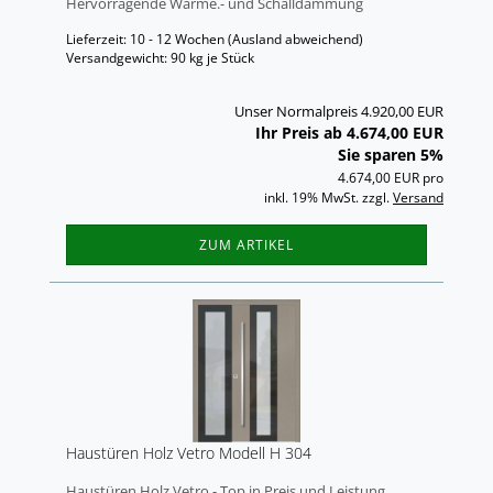
Her­vor­ra­gen­de Wärme.- und Schall­däm­mung
Lieferzeit: 10 - 12 Wochen
(Ausland abweichend)
Versandgewicht:
90
kg je Stück
Unser Normalpreis 4.920,00 EUR
Ihr Preis ab 4.674,00 EUR
Sie sparen 5%
4.674,00 EUR pro
inkl. 19% MwSt. zzgl.
Versand
ZUM ARTIKEL
Haus­tü­ren Holz Vetro Mo­dell H 304
Haus­tü­ren Holz Vetro - Top in Preis und Leis­tung