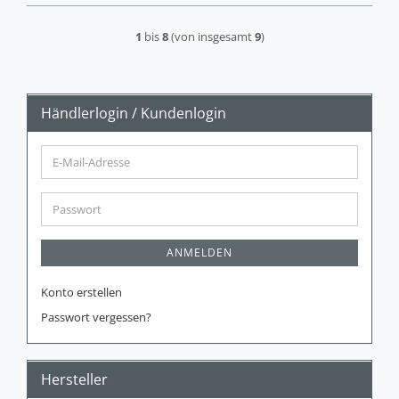
1
bis
8
(von insgesamt
9
)
Händlerlogin / Kundenlogin
E-
Mail-
Adresse
Passwort
ANMELDEN
Konto erstellen
Passwort vergessen?
Hersteller