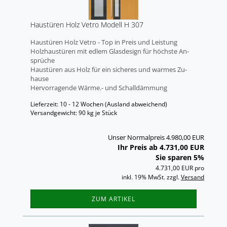
Haus­tü­ren Holz Vetro Mo­dell H 307
Haus­tü­ren Holz Vetro - Top in Preis und Leis­tung
Holz­haus­tü­ren mit edlem Glas­de­sign für höchs­te An­
sprü­che
Haus­tü­ren aus Holz für ein si­che­res und war­mes Zu­
hau­se
Her­vor­ra­gen­de Wärme.- und Schall­däm­mung
Lieferzeit: 10 - 12 Wochen
(Ausland abweichend)
Versandgewicht:
90
kg je Stück
Unser Normalpreis 4.980,00 EUR
Ihr Preis ab 4.731,00 EUR
Sie sparen 5%
4.731,00 EUR pro
inkl. 19% MwSt. zzgl.
Versand
ZUM ARTIKEL