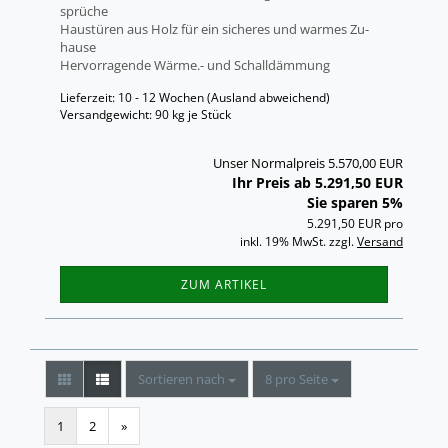
sprü­che
Haus­tü­ren aus Holz für ein si­che­res und war­mes Zu­
hau­se
Her­vor­ra­gen­de Wärme.- und Schall­däm­mung
Lieferzeit: 10 - 12 Wochen
(Ausland abweichend)
Versandgewicht:
90
kg je Stück
Unser Normalpreis 5.570,00 EUR
Ihr Preis ab 5.291,50 EUR
Sie sparen 5%
5.291,50 EUR pro
inkl. 19% MwSt. zzgl.
Versand
ZUM ARTIKEL
Sortieren nach
pro Seite
Sortieren nach
8 pro Seite
1
2
»