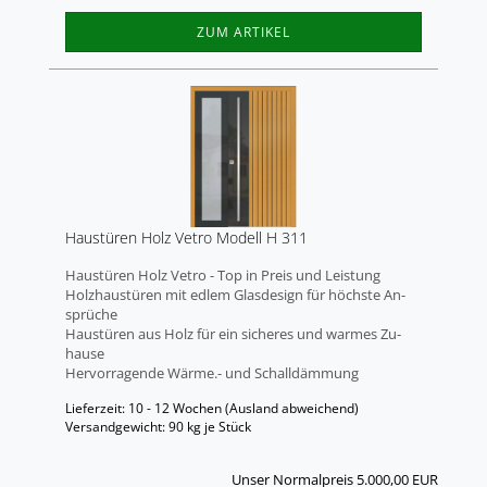
ZUM ARTIKEL
Haus­tü­ren Holz Vetro Mo­dell H 311
Haus­tü­ren Holz Vetro - Top in Preis und Leis­tung
Holz­haus­tü­ren mit edlem Glas­de­sign für höchs­te An­
sprü­che
Haus­tü­ren aus Holz für ein si­che­res und war­mes Zu­
hau­se
Her­vor­ra­gen­de Wärme.- und Schall­däm­mung
Lieferzeit: 10 - 12 Wochen
(Ausland abweichend)
Versandgewicht:
90
kg je Stück
Unser Normalpreis 5.000,00 EUR