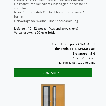
Holz­haus­tü­ren mit edlem Glas­de­sign für höchs­te An­
sprü­che
Haus­tü­ren aus Holz für ein si­che­res und war­mes Zu­
hau­se
Her­vor­ra­gen­de Wärme.- und Schall­däm­mung
Lieferzeit: 10 - 12 Wochen
(Ausland abweichend)
Versandgewicht:
90
kg je Stück
Unser Normalpreis 4.970,00 EUR
Ihr Preis ab 4.721,50 EUR
Sie sparen 5%
4.721,50 EUR pro
inkl. 19% MwSt. zzgl.
Versand
ZUM ARTIKEL