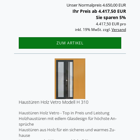
Unser Normalpreis 4.650,00 EUR
Ihr Preis ab 4.417,50 EUR
Sie sparen 5%
4.417,50 EUR pro
inkl. 19% MwSt. zzgl.
Versand
ZUM ARTIKEL
Haus­tü­ren Holz Vetro Mo­dell H 310
Haus­tü­ren Holz Vetro - Top in Preis und Leis­tung
Holz­haus­tü­ren mit edlem Glas­de­sign für höchs­te An­
sprü­che
Haus­tü­ren aus Holz für ein si­che­res und war­mes Zu­
hau­se