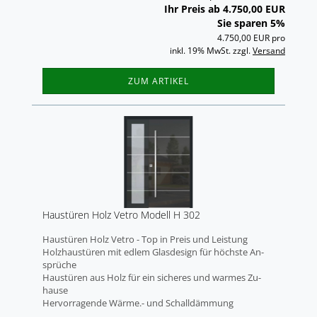
Ihr Preis ab 4.750,00 EUR
Sie sparen 5%
4.750,00 EUR pro
inkl. 19% MwSt. zzgl.
Versand
ZUM ARTIKEL
Haus­tü­ren Holz Vetro Mo­dell H 302
Haus­tü­ren Holz Vetro - Top in Preis und Leis­tung
Holz­haus­tü­ren mit edlem Glas­de­sign für höchs­te An­
sprü­che
Haus­tü­ren aus Holz für ein si­che­res und war­mes Zu­
hau­se
Her­vor­ra­gen­de Wärme.- und Schall­däm­mung