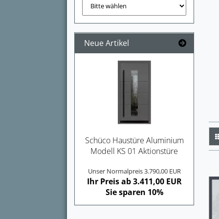
Neue Artikel
Schü­co Haus­tü­re Alu­mi­ni­um
Mo­dell KS 01 Ak­ti­ons­tü­re
Unser Normalpreis 3.790,00 EUR
Ihr Preis ab 3.411,00 EUR
Sie sparen 10%