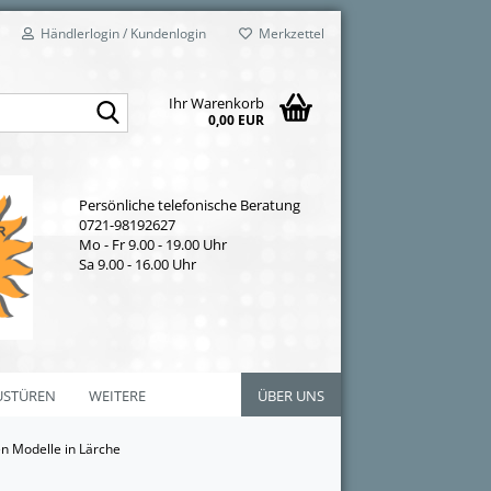
Händlerlogin / Kundenlogin
Merkzettel
Suche...
Ihr Warenkorb
0,00 EUR
Persönliche telefonische Beratung
0721-98192627
Mo - Fr 9.00 - 19.00 Uhr
Sa 9.00 - 16.00 Uhr
USTÜREN
WEITERE
ÜBER UNS
n Modelle in Lärche
n Eiche Astig
Haustüren Aluminium anzeigen
Haustüren Modelle in Fichte