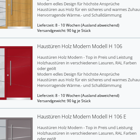
Mo­dern edles De­sign für höchs­te An­sprü­che
Haus­tü­ren aus Holz für ein si­che­res und war­mes Zu­hau
Her­vor­ra­gen­de Wärme.- und Schall­däm­mung
Lieferzeit: 8 - 10 Wochen
(Ausland abweichend)
Versandgewicht:
90
kg je Stück
Haus­tü­ren Holz Mo­dern Mo­dell H 106
Haus­tü­ren Holz Mo­dern - Top in Preis und Leis­tung
Holz­haus­tü­ren in ver­schie­de­nen La­su­ren, RAL Far­ben
oder geölt
Mo­dern edles De­sign für höchs­te An­sprü­che
Haus­tü­ren aus Holz für ein si­che­res und war­mes Zu­hau
Her­vor­ra­gen­de Wärme.- und Schall­däm­mung
Lieferzeit: 8 - 10 Wochen
(Ausland abweichend)
Versandgewicht:
90
kg je Stück
Haus­tü­ren Holz Mo­dern Mo­dell H 106 E
Haus­tü­ren Holz Mo­dern - Top in Preis und Leis­tung
Holz­haus­tü­ren in ver­schie­de­nen La­su­ren, RAL Far­ben
oder geölt