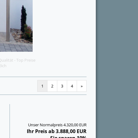
alität - Top Preise
lich
1
2
3
4
»
Unser Normalpreis 4.320,00 EUR
Ihr Preis ab 3.888,00 EUR