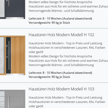
Mo­dern edles De­sign für höchs­te An­sprü­che
Haus­tü­ren aus Holz für ein si­che­res und war­mes Zu­hau
Her­vor­ra­gen­de Wärme.- und Schall­däm­mung
Lieferzeit: 8 - 10 Wochen
(Ausland abweichend)
Versandgewicht:
90
kg je Stück
Haus­tü­ren Holz Mo­dern Mo­dell H 102
Haus­tü­ren Holz Mo­dern - Top in Preis und Leis­tung
Holz­haus­tü­ren in ver­schie­de­nen La­su­ren, RAL Far­ben
oder geölt
Mo­dern edles De­sign für höchs­te An­sprü­che
Haus­tü­ren aus Holz für ein si­che­res und war­mes Zu­hau
Her­vor­ra­gen­de Wärme.- und Schall­däm­mung
Lieferzeit: 8 - 10 Wochen
(Ausland abweichend)
Versandgewicht:
90
kg je Stück
Haus­tü­ren Holz Mo­dern Mo­dell H 103
Haus­tü­ren Holz Mo­dern - Top in Preis und Leis­tung
Holz­haus­tü­ren in ver­schie­de­nen La­su­ren, RAL Far­ben
oder geölt