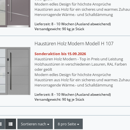
Mo­dern edles De­sign für höchs­te An­sprü­che
Haus­tü­ren aus Holz für ein si­che­res und war­mes Zu­hau
Her­vor­ra­gen­de Wärme.- und Schall­däm­mung
Lieferzeit: 8 - 10 Wochen
(Ausland abweichend)
Versandgewicht:
90
kg je Stück
Haus­tü­ren Holz Mo­dern Mo­dell H 107
Son­der­ak­ti­on bis 15.09.2026
Haus­tü­ren Holz Mo­dern - Top in Preis und Leis­tung
Holz­haus­tü­ren in ver­schie­de­nen La­su­ren, RAL Far­ben
oder geölt
Mo­dern edles De­sign für höchs­te An­sprü­che
Haus­tü­ren aus Holz für ein si­che­res und war­mes Zu­hau
Her­vor­ra­gen­de Wärme.- und Schall­däm­mung
Lieferzeit: 8 - 10 Wochen
(Ausland abweichend)
Versandgewicht:
90
kg je Stück
Sortieren nach
pro Seite
Sortieren nach
8 pro Seite