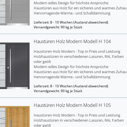
Mo­dern edles De­sign für höchs­te An­sprü­che
Haus­tü­ren aus Holz für ein si­che­res und war­mes Zu­hau
Her­vor­ra­gen­de Wärme.- und Schall­däm­mung
Lieferzeit: 8 - 10 Wochen
(Ausland abweichend)
Versandgewicht:
90
kg je Stück
Haus­tü­ren Holz Mo­dern Mo­dell H 104
Haus­tü­ren Holz Mo­dern - Top in Preis und Leis­tung
Holz­haus­tü­ren in ver­schie­de­nen La­su­ren, RAL Far­ben
oder geölt
Mo­dern edles De­sign für höchs­te An­sprü­che
Haus­tü­ren aus Holz für ein si­che­res und war­mes Zu­hau
Her­vor­ra­gen­de Wärme.- und Schall­däm­mung
Lieferzeit: 8 - 10 Wochen
(Ausland abweichend)
Versandgewicht:
90
kg je Stück
Haus­tü­ren Holz Mo­dern Mo­dell H 105
Haus­tü­ren Holz Mo­dern - Top in Preis und Leis­tung
Holz­haus­tü­ren in ver­schie­de­nen La­su­ren, RAL Far­ben
oder geölt