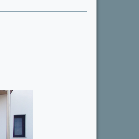
in Lärche
Aluminium Haustüren Schüco
Haustüren Modelle in Eiche
Smart Tech Profil Thermo 90
Haustüren Modelle in Lärche
in Eiche
geölt
in Fichte
geölt