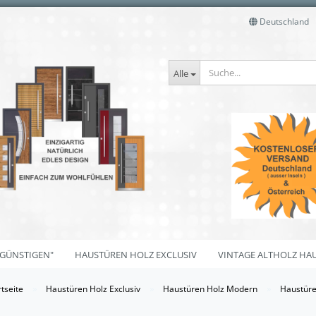
Deutschland
Alle
 GÜNSTIGEN"
HAUSTÜREN HOLZ EXCLUSIV
VINTAGE ALTHOLZ HA
»
»
»
rtseite
Haustüren Holz Exclusiv
Haustüren Holz Modern
Haustüre
Haustüren Modelle in Fichte
Haustüren Modelle i