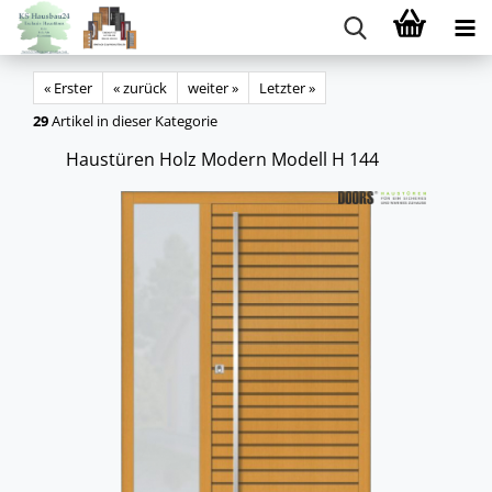
« Erster
« zurück
weiter »
Letzter »
29
Artikel in dieser Kategorie
Haus­tü­ren Holz Mo­dern Mo­dell H 144