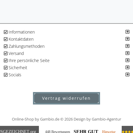
Informationen
Kontaktdaten
Zahlungsmethoden
Versand
Ihre persönliche Seite
Sicherheit
Socials
Vertrag widerrufen
Online-Shop
by Gambio.de © 2026
Design by Gambio-Agentur
SEHR GUT
SGEZEICHNET
.org
448 Bewertungen
Hinweise