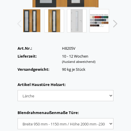
Art.Nr.:
H8205V
Lieferzeit:
10 - 12 Wochen
(Ausland abweichend)
Versandgewicht:
90
kg je Stück
Artikel Haustüre Holzart:
Blendrahmenaußenmaße Türe: