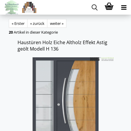
« Erster
« zurück
weiter »
20
Artikel in dieser Kategorie
Haus­tü­ren Holz Eiche Alt­holz Ef­fekt Astig
geölt Mo­dell H 136