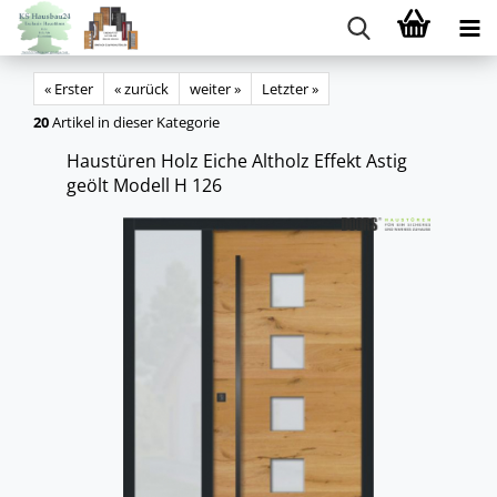
« Erster
« zurück
weiter »
Letzter »
20
Artikel in dieser Kategorie
Haus­tü­ren Holz Eiche Alt­holz Ef­fekt Astig
geölt Mo­dell H 126