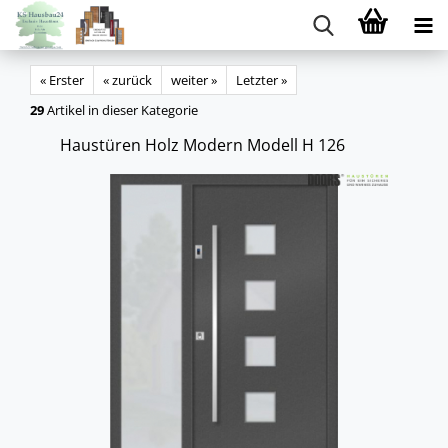
« Erster
« zurück
weiter »
Letzter »
29
Artikel in dieser Kategorie
Haus­tü­ren Holz Mo­dern Mo­dell H 126