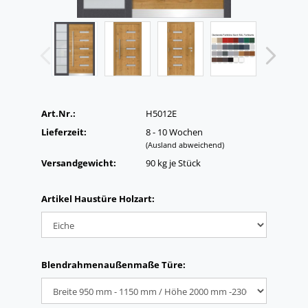
Art.Nr.:
H5012E
Lieferzeit:
8 - 10 Wochen
(Ausland abweichend)
Versandgewicht:
90
kg je Stück
Artikel Haustüre Holzart:
Blendrahmenaußenmaße Türe: