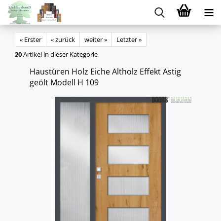
« Erster
« zurück
weiter »
Letzter »
20
Artikel in dieser Kategorie
Haus­tü­ren Holz Eiche Alt­holz Ef­fekt Astig
geölt Mo­dell H 109