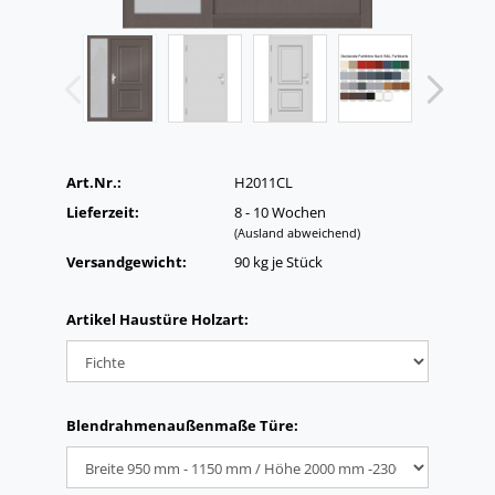
Art.Nr.:
H2011CL
Lieferzeit:
8 - 10 Wochen
(Ausland abweichend)
Versandgewicht:
90
kg je Stück
Artikel Haustüre Holzart:
Blendrahmenaußenmaße Türe: