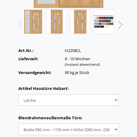
Art.Nr.:
H2208CL
Lieferzeit:
8 - 10 Wochen
(Ausland abweichend)
Versandgewicht:
90
kg je Stück
Artikel Haustüre Holzart:
Blendrahmenaußenmaße Türe: