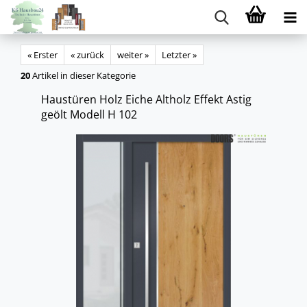
« Erster
« zurück
weiter »
Letzter »
20
Artikel in dieser Kategorie
Haus­tü­ren Holz Eiche Alt­holz Ef­fekt Astig
geölt Mo­dell H 102