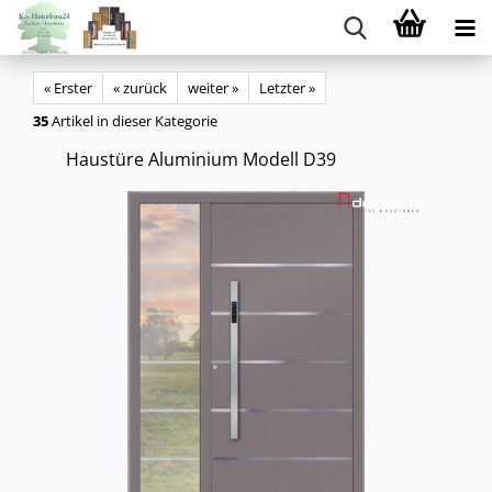
« Erster
« zurück
weiter »
Letzter »
35
Artikel in dieser Kategorie
Haus­tü­re Alu­mi­ni­um Mo­dell D39