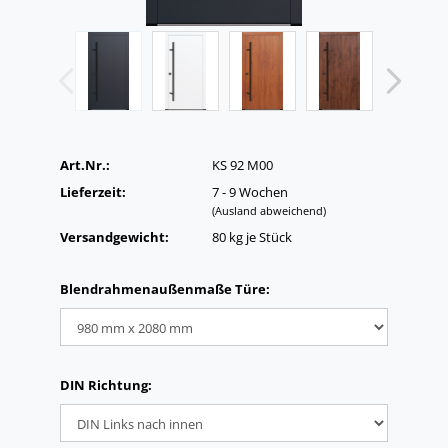
Art.Nr.:
KS 92 M00
Lieferzeit:
7 - 9 Wochen
(Ausland abweichend)
Versandgewicht:
80
kg je Stück
Blendrahmenaußenmaße Türe:
DIN Richtung: