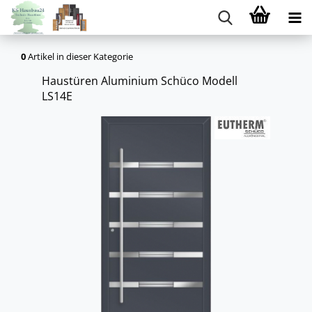
0
Artikel in dieser Kategorie
Haus­tü­ren Alu­mi­ni­um Schü­co Mo­dell
LS14E