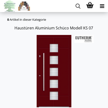
0
Artikel in dieser Kategorie
Haus­tü­ren Alu­mi­ni­um Schü­co Mo­dell KS 07