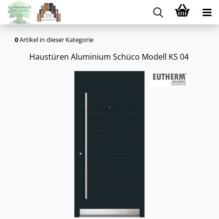
0
Artikel in dieser Kategorie
Haus­tü­ren Alu­mi­ni­um Schü­co Mo­dell KS 04