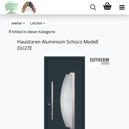
weiter »
Letzter »
7
Artikel in dieser Kategorie
Haus­tü­ren Alu­mi­ni­um Schü­co Mo­dell
DU27E